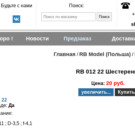
Будьте с нами
Поиск:
+
s
оро !
Новости
Предзаказ
Доставк
Главная
RB Model (Польша)
/
/
RB 012 22 Шестерен
20 руб.
Цена:
увеличить...
Купить
 22
аде:
Да
ание:
1 ; D-3,5 ; f-4,1