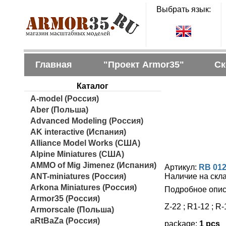
Выбрать язык:
Главная
"Проект Armor35"
Ск
Каталог
A-model (Россия)
Aber (Польша)
Advanced Modeling (Россия)
AK interactive (Испания)
Alliance Model Works (США)
Alpine Miniatures (США)
AMMO of Mig Jimenez (Испания)
Артикул:
RB 012
ANT-miniatures (Россия)
Наличие на скл
Arkona Miniatures (Россия)
Подробное опис
Armor35 (Россия)
Z-22 ; R1-12 ; R-1
Armorscale (Польша)
aRtBaZa (Россия)
package:
1 pcs