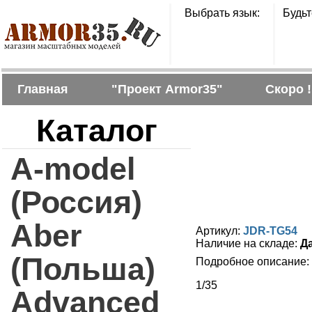
Выбрать язык:
Будьт
Главная
"Проект Armor35"
Скоро !
Каталог
A-model
(Россия)
Aber
Артикул:
JDR-TG54
Наличие на складе:
Д
(Польша)
Подробное описание:
1/35
Advanced