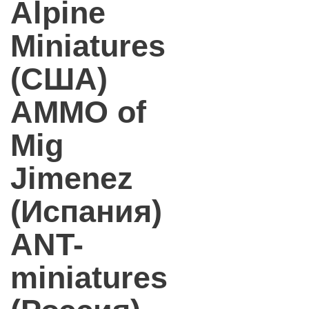
Alpine
Miniatures
(США)
AMMO of
Mig
Jimenez
(Испания)
ANT-
miniatures