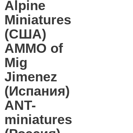
Alpine
Miniatures
(США)
AMMO of
Mig
Jimenez
(Испания)
ANT-
miniatures