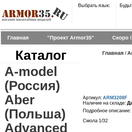
Выбрать язык:
Будьт
Главная
"Проект Armor35"
Скоро !
Каталог
Главная
A
/
A-model
(Россия)
Aber
Артикул:
ARM3208F
Наличие на складе:
Д
(Польша)
Подробное описание:
Смола 1/32
Advanced