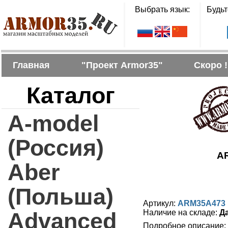
Выбрать язык:
Будьт
Главная
"Проект Armor35"
Скоро !
Каталог
A-model
(Россия)
AR
Aber
(Польша)
Артикул:
ARM35A473
Advanced
Наличие на складе:
Д
Подробное описание: