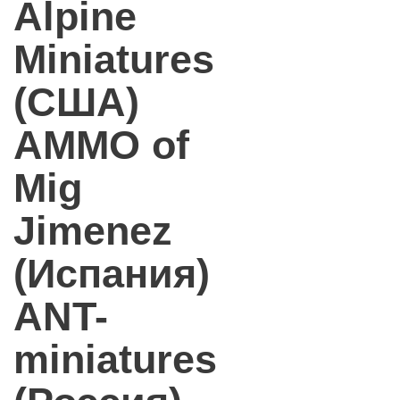
Alpine
Miniatures
(США)
AMMO of
Mig
Jimenez
(Испания)
ANT-
miniatures