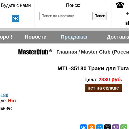
Будьте с нами
Поиск:
+
s
оро !
Новости
Предзаказ
Доставк
Главная
Master Club (Росси
/
MTL-35180 Траки для Turan
2330 руб.
Цена:
нет на складе
5180
аде:
Нет
ание: