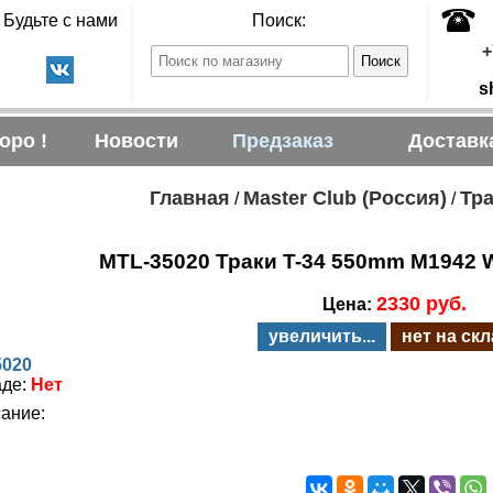
Будьте с нами
Поиск:
+
s
оро !
Новости
Предзаказ
Доставк
Главная
Master Club (Россия)
Тра
/
/
MTL-35020 Траки T-34 550mm M1942 Wi
2330 руб.
Цена:
увеличить...
нет на ск
5020
аде:
Нет
ание: