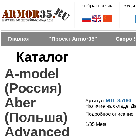
Выбрать язык:
Будьт
Главная
"Проект Armor35"
Скоро !
Каталог
A-model
(Россия)
Aber
Артикул:
MTL-35196
Наличие на складе:
Д
(Польша)
Подробное описание:
1/35 Metal
Advanced