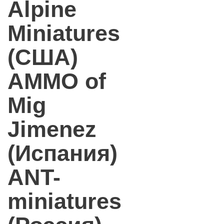
Alpine
Miniatures
(США)
AMMO of
Mig
Jimenez
(Испания)
ANT-
miniatures