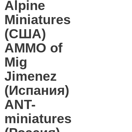
Alpine
Miniatures
(США)
AMMO of
Mig
Jimenez
(Испания)
ANT-
miniatures