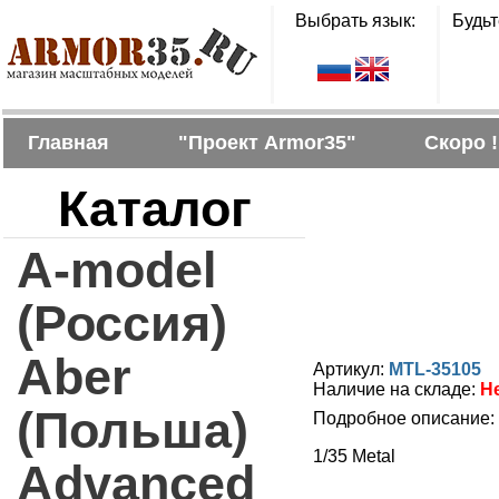
Выбрать язык:
Будьт
Главная
"Проект Armor35"
Скоро !
Каталог
A-model
(Россия)
Aber
Артикул:
MTL-35105
Наличие на складе:
Н
(Польша)
Подробное описание:
1/35 Metal
Advanced