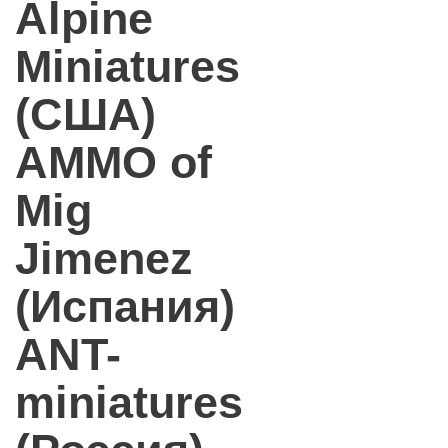
Alpine
Miniatures
(США)
AMMO of
Mig
Jimenez
(Испания)
ANT-
miniatures