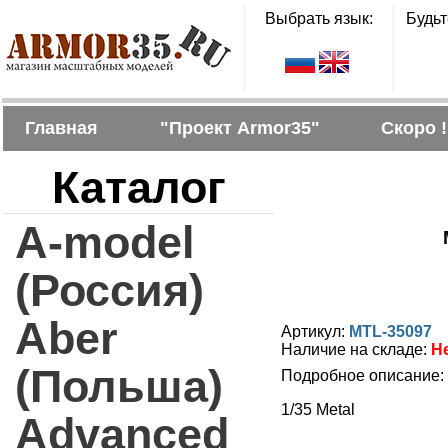
Выбрать язык:
Будьт
Главная
"Проект Armor35"
Скоро !
Каталог
A-model
(Россия)
Aber
Артикул:
MTL-35097
Наличие на складе:
Н
(Польша)
Подробное описание:
1/35 Metal
Advanced