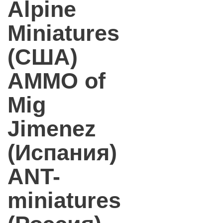
Alpine
Miniatures
(США)
AMMO of
Mig
Jimenez
(Испания)
ANT-
miniatures