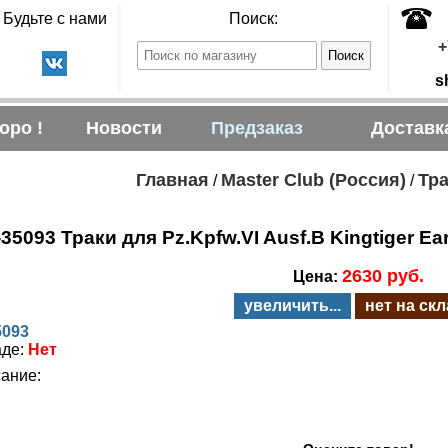
Будьте с нами
Поиск:
+
s
оро !
Новости
Предзаказ
Доставк
Главная
Master Club (Россия)
Тра
/
/
35093 Траки для Pz.Kpfw.VI Ausf.B Kingtiger Ear
2630 руб.
Цена:
увеличить...
нет на ск
5093
аде:
Нет
ание: