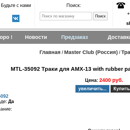
Будьте с нами
Поиск:
+
s
оро !
Новости
Предзаказ
Доставк
Главная
Master Club (Россия)
Тра
/
/
MTL-35092 Траки для AMX-13 with rubber pad
2400 руб.
Цена:
увеличить...
Купить
5092
аде:
Да
ание: