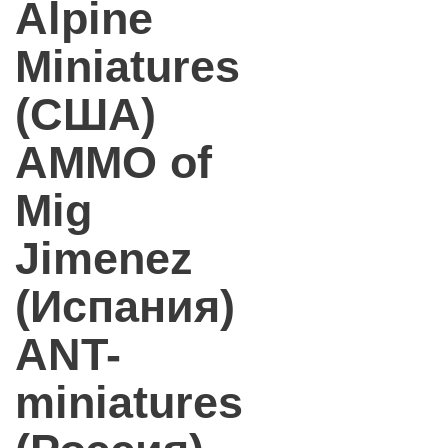
Alpine
Miniatures
(США)
AMMO of
Mig
Jimenez
(Испания)
ANT-
miniatures