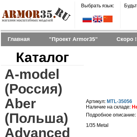
Выбрать язык:
Будьт
Главная
"Проект Armor35"
Скоро !
Каталог
A-model
(Россия)
Aber
Артикул:
MTL-35056
Наличие на складе:
Н
(Польша)
Подробное описание:
1/35 Metal
Advanced