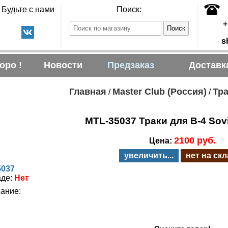
Будьте с нами
Поиск:
+
s
оро !
Новости
Предзаказ
Доставк
Главная
Master Club (Россия)
Тра
/
/
MTL-35037 Траки для B-4 Sovi
2100 руб.
Цена:
увеличить...
нет на ск
5037
аде:
Нет
ание: