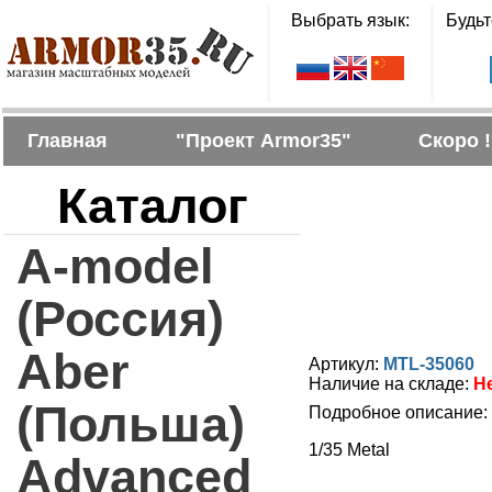
Выбрать язык:
Будьт
Главная
"Проект Armor35"
Скоро !
Каталог
A-model
(Россия)
Aber
Артикул:
MTL-35060
Наличие на складе:
Н
(Польша)
Подробное описание:
1/35 Metal
Advanced