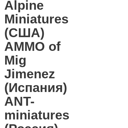
Alpine
Miniatures
(США)
AMMO of
Mig
Jimenez
(Испания)
ANT-
miniatures