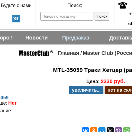
Будьте с нами
Поиск:
+
s
оро !
Новости
Предзаказ
Доставк
Главная
Master Club (Росси
/
MTL-35059 Траки Хетцер (ра
2330 руб.
Цена:
увеличить...
нет на ск
5059
аде:
Нет
ание: