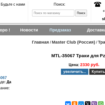
Будьте с нами
Поиск:
+
s
оро !
Новости
Предзаказ
Доставк
Главная
Master Club (Россия)
Тра
/
/
MTL-35067 Траки для Pz.
2330 руб.
Цена:
увеличить...
Купить
5067
аде:
Да
ание: