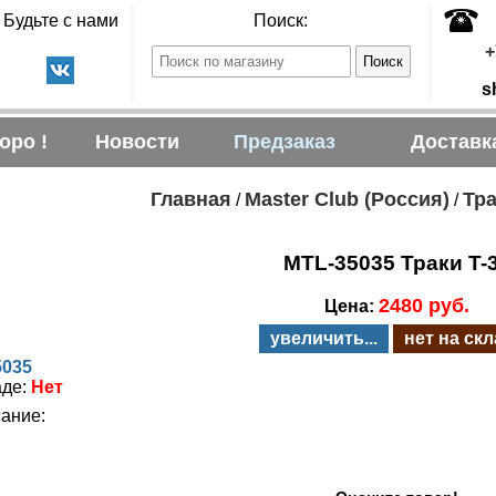
Будьте с нами
Поиск:
+
s
оро !
Новости
Предзаказ
Доставк
Главная
Master Club (Россия)
Тра
/
/
MTL-35035 Траки T-
2480 руб.
Цена:
увеличить...
нет на ск
5035
аде:
Нет
ание: