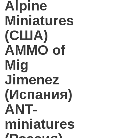
Alpine
Miniatures
(США)
AMMO of
Mig
Jimenez
(Испания)
ANT-
miniatures