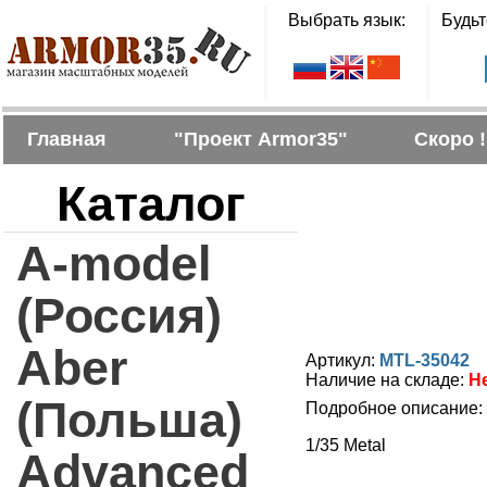
Выбрать язык:
Будьт
Главная
"Проект Armor35"
Скоро !
Каталог
A-model
(Россия)
Aber
Артикул:
MTL-35042
Наличие на складе:
Н
(Польша)
Подробное описание:
1/35 Metal
Advanced