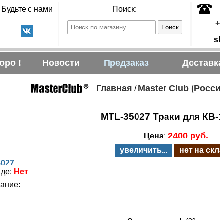
Будьте с нами
Поиск:
+
s
оро !
Новости
Предзаказ
Доставк
Главная
Master Club (Росси
/
MTL-35027 Траки для КВ-1
2400 руб.
Цена:
увеличить...
нет на ск
5027
аде:
Нет
ание: