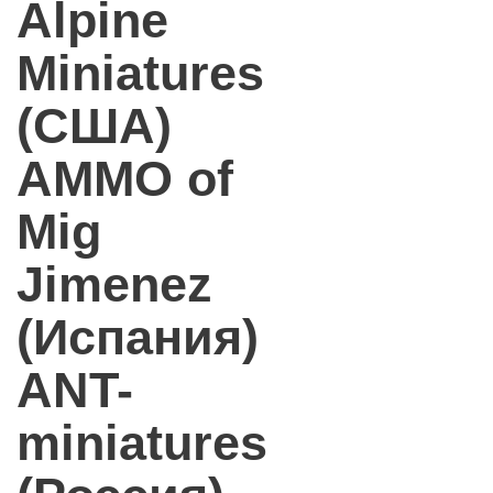
Alpine
Miniatures
(США)
AMMO of
Mig
Jimenez
(Испания)
ANT-
miniatures