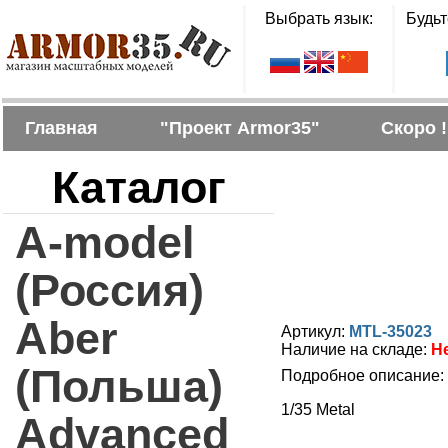
Выбрать язык:
Будьт
Главная
"Проект Armor35"
Скоро !
Каталог
A-model
(Россия)
Aber
Артикул:
MTL-35023
Наличие на складе:
Н
(Польша)
Подробное описание:
1/35 Metal
Advanced